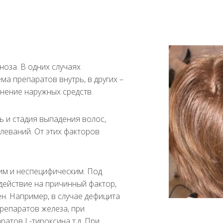
ноза. В одних случаях
а препаратов внутрь, в других –
енение наружных средств.
 и стадия выпадения волос,
леваний. От этих факторов
м и неспецифическим. Под
ействие на причинный фактор,
н. Например, в случае дефицита
репаратов железа, при
атов L-тироксина т.д. При