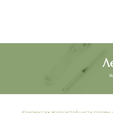
О центре
Л
H
Криомассаж волосистой части головы 