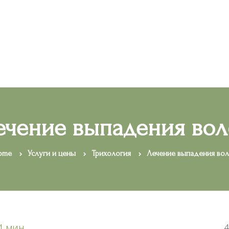
Врачи
Услуги и цены
Задать вопрос
Отзывы
ечение выпадения вол
ome
Услуги и цены
Трихология
Лечение выпадения во
4 мин
4