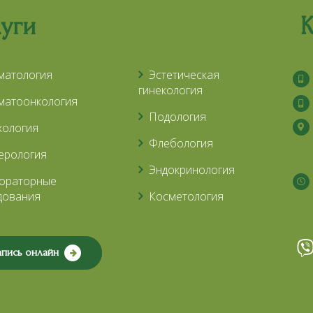
луги
К
матология
Эстетическая
гинекология
матоонкология
Подология
хология
Флебология
ерология
Эндокринология
ораторные
дования
Косметология
апись онлайн