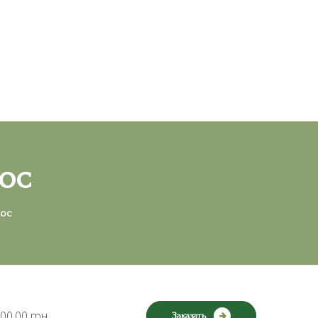
Контакты
RU
UA
ос
лос
00,00 грн
Заказать