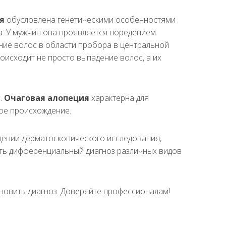
я
обусловлена генетическими особенностями
а. У мужчин она проявляется поредением
ние волос в области пробора в центральной
оисходит не просто выпадение волос, а их
.
Очаговая алопеция
характерна для
ое происхождение.
едении дерматоскопического исследования,
ить дифференциальный диагноз различных видов
новить диагноз. Доверяйте профессионалам!