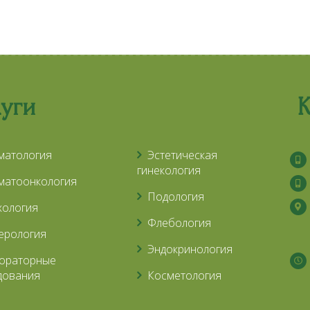
луги
К
матология
Эстетическая
гинекология
матоонкология
Подология
хология
Флебология
ерология
Эндокринология
ораторные
дования
Косметология