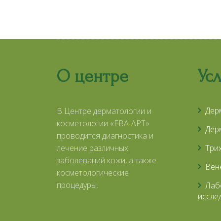
О центре
Ус
Дер
В Центре дерматологии и
косметологии «ЕВА-АРТ»
Дер
проводится диагностика и
лечение различных
Три
заболеваний кожи, а также
Вен
косметологические
процедуры.
Лаб
иссле