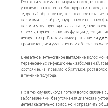
Густота и максимальная длина волос, тип кожи 
унаследованных генов. Для здоровья волос, как
здоровый образ жизни, полноценное питание, а
волосами. Целый ряд внутренних и внешних фа
волос и могут приводить к их выпадению: псих
стрессы, гормональная дисфункция, дефицит в
лекарств и пр. В таком случае развивается
диф
проявляющаяся уменьшением объема прическ
Внезапное интенсивное выпадение волос може
перенесенных инфекционных заболеваний, трав
состояние, как правило, обратимое, рост воло
в течение полугода.
Но в тех случаях, когда потеря волос связана
заболеваниями, без уточнения диагноза и уст
детали касательно волос, но и определить общ