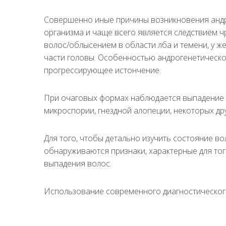
Совершенно иные причины возникновения анд
организма и чаще всего является следствием 
волос/облысением в области лба и темени, у 
части головы. Особенностью андрогенетической
прогрессирующее истончение.
При очаговых формах наблюдается выпадение в
микроспории, гнездной алопеции, некоторых д
Для того, чтобы детально изучить состояние в
обнаруживаются признаки, характерные для то
выпадения волос.
Использование современного диагностического