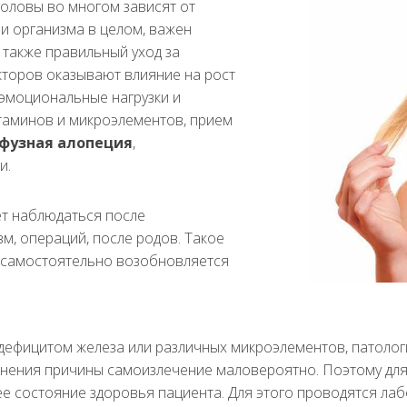
головы во многом зависят от
 и организма в целом, важен
 также правильный уход за
кторов оказывают влияние на рост
оэмоциональные нагрузки и
итаминов и микроэлементов, прием
фузная алопеция
,
и.
т наблюдаться после
м, операций, после родов. Такое
с самостоятельно возобновляется
 с дефицитом железа или различных микроэлементов, патоло
ранения причины самоизлечение маловероятно. Поэтому для
ее состояние здоровья пациента. Для этого проводятся ла