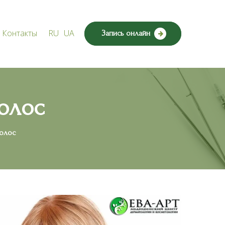
Контакты
RU
UA
Запись онлайн
олос
олос