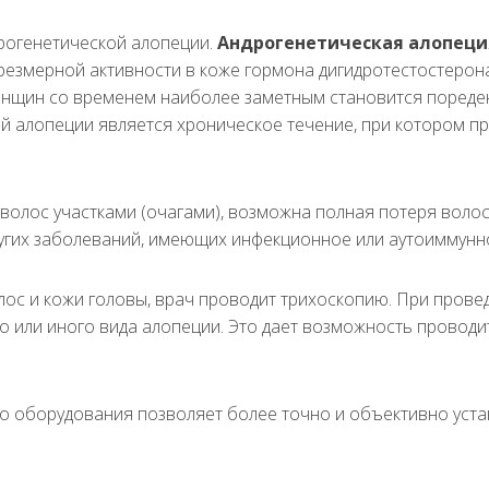
рогенетической алопеции.
Андрогенетическая алопеци
чрезмерной активности в коже гормона дигидротестостерон
женщин со временем наиболее заметным становится пореде
 алопеции является хроническое течение, при котором пр
олос участками (очагами), возможна полная потеря волос
ругих заболеваний, имеющих инфекционное или аутоиммунн
олос и кожи головы, врач проводит трихоскопию. При пров
го или иного вида алопеции. Это дает возможность провод
 оборудования позволяет более точно и объективно уста