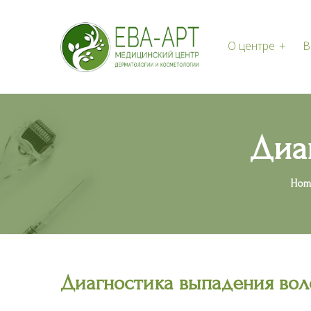
О центре
В
Акции и новости
Консультац
Статьи
Диа
Hom
Диагностика выпадения вол